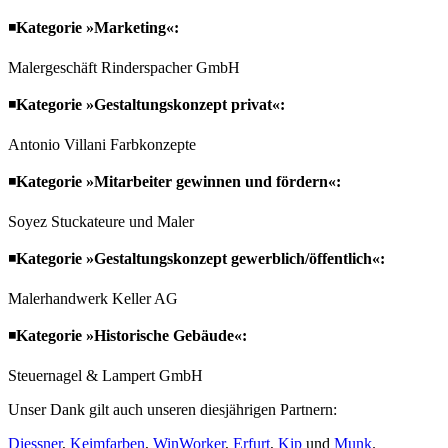
◾️
Kategorie »Marketing«:
Malergeschäft Rinderspacher GmbH
◾️
Kategorie »Gestaltungskonzept privat«:
Antonio Villani Farbkonzepte
◾️
Kategorie »Mitarbeiter gewinnen und fördern«:
Soyez Stuckateure und Maler
◾️
Kategorie »Gestaltungskonzept gewerblich/öffentlich«:
Malerhandwerk Keller AG
◾️
Kategorie »Historische Gebäude«:
Steuernagel & Lampert GmbH
Unser Dank gilt auch unseren diesjährigen Partnern:
Diessner
,
Keimfarben
,
WinWorker
,
Erfurt
,
Kip
und
Munk
.