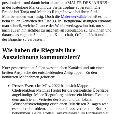
positioniert – und damit beim aktuellen »MALER DES JAHRES«
in der Kategorie Marketing die Siegertrophäe abgeräumt. Die
Freude bei Tanja und Matthias Riegraf sowie bei ihren fünf
Mitarbeitenden war riesig. Doch die
Malerwerkstätte
beließ es nicht
beim stillen Genießen des Erfolgs. In Bietigheim-Bissingen erkannte
man schnell, welche Chance der Wettbewerbsgewinn bot, um sich
nach außen hin sichtbar zu machen, an Reputation zu gewinnen und
daraus das eigenen Standing bei Kundschaft, Öffentlichkeit und in
der Branche zu verbessern.
Wie haben die Riegrafs ihre
Auszeichnung kommuniziert?
Kurz gesprochen: auf allen wesentlichen Kanälen und mit einer
breiten Ansprache der entscheidenden Zielgruppen. Zu den
konkreten Maßnahmen gehörten:
Presse-Event:
Im März 2022 hatte sich Mappe-
Chefredakteur Matthias Heilig für die persönliche Übergabe
angekündigt. Maler Riegraf organisierte ein kleines Event, zu
dem auch je ein Vertreter der Stadt und der lokalen
Wirtschaftsvereinigung erschienen. Mit diesen Zusagen war
es keinerlei Problem, auch lokale Pressevertreter an Bord zu
bekommen. Beide großen Tageszeitungen im Einzugsgebiet