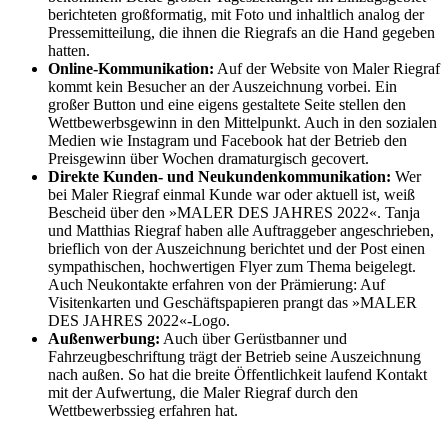
berichteten großformatig, mit Foto und inhaltlich analog der
Pressemitteilung, die ihnen die Riegrafs an die Hand gegeben
hatten.
Online-Kommunikation:
Auf der Website von Maler Riegraf
kommt kein Besucher an der Auszeichnung vorbei. Ein
großer Button und eine eigens gestaltete Seite stellen den
Wettbewerbsgewinn in den Mittelpunkt. Auch in den sozialen
Medien wie Instagram und Facebook hat der Betrieb den
Preisgewinn über Wochen dramaturgisch gecovert.
Direkte Kunden- und Neukundenkommunikation:
Wer
bei Maler Riegraf einmal Kunde war oder aktuell ist, weiß
Bescheid über den »MALER DES JAHRES 2022«. Tanja
und Matthias Riegraf haben alle Auftraggeber angeschrieben,
brieflich von der Auszeichnung berichtet und der Post einen
sympathischen, hochwertigen Flyer zum Thema beigelegt.
Auch Neukontakte erfahren von der Prämierung: Auf
Visitenkarten und Geschäftspapieren prangt das »MALER
DES JAHRES 2022«-Logo.
Außenwerbung:
Auch über Gerüstbanner und
Fahrzeugbeschriftung trägt der Betrieb seine Auszeichnung
nach außen. So hat die breite Öffentlichkeit laufend Kontakt
mit der Aufwertung, die Maler Riegraf durch den
Wettbewerbssieg erfahren hat.