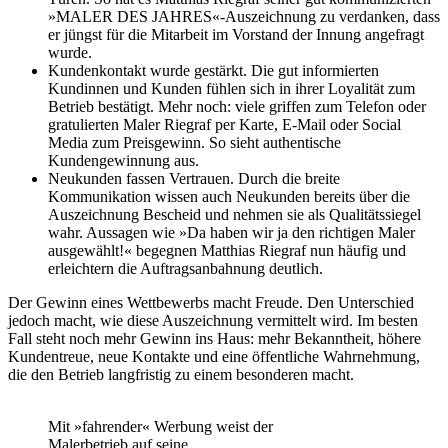
»MALER DES JAHRES«-Auszeichnung zu verdanken, dass
er jüngst für die Mitarbeit im Vorstand der Innung angefragt
wurde.
Kundenkontakt wurde gestärkt. Die gut informierten
Kundinnen und Kunden fühlen sich in ihrer Loyalität zum
Betrieb bestätigt. Mehr noch: viele griffen zum Telefon oder
gratulierten Maler Riegraf per Karte, E-Mail oder Social
Media zum Preisgewinn. So sieht authentische
Kundengewinnung aus.
Neukunden fassen Vertrauen. Durch die breite
Kommunikation wissen auch Neukunden bereits über die
Auszeichnung Bescheid und nehmen sie als Qualitätssiegel
wahr. Aussagen wie »Da haben wir ja den richtigen Maler
ausgewählt!« begegnen Matthias Riegraf nun häufig und
erleichtern die Auftragsanbahnung deutlich.
Der Gewinn eines Wettbewerbs macht Freude. Den Unterschied
jedoch macht, wie diese Auszeichnung vermittelt wird. Im besten
Fall steht noch mehr Gewinn ins Haus: mehr Bekanntheit, höhere
Kundentreue, neue Kontakte und eine öffentliche Wahrnehmung,
die den Betrieb langfristig zu einem besonderen macht.
Mit »fahrender« Werbung weist der
Malerbetrieb auf seine