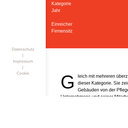
Kategorie
Jahr
Einreicher
Firmensitz
Datenschutz
|
Impressum
|
Cookie
G
leich mit mehreren über
dieser Kategorie. Sie ze
Gebäuden von der Pflege
Unternehmens und seiner Mitarbei
mehrfarbigen Fassung und Vergo
von Bad Soden bis zur komplette
Altstadthäusern auf dem Dom Röme
Bausubstanz ist für unsere kultur