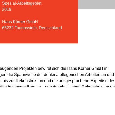
Spezial-Arbeitsgebiet
2019
Hans Körner GmbH
65232 Taunusstein, Deutschland
zeugenden Projekten bewirbt sich die Hans Körner GmbH in
igen die Spannweite der denkmalpflegerischen Arbeiten an und 
 bis zur Rekonstruktion und die ausgesprochene Expertise de
ter in diesem Bereich – von der plastischen Rekonstruktion u
ldung der Brunnenfigur »Sodenia« im Quellentempel-Pavillion
n Rekonstruktion nach historischen Belegen von acht
r in Frankfurt am Main. Der Erhalt und Schutz von historische
elle Identität wichtig. Das dazu nötige Wissen um Techniken un