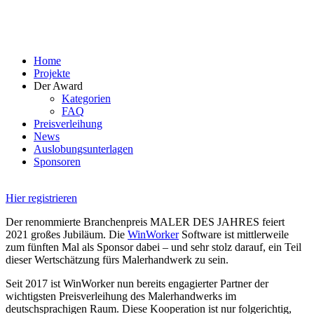
Skip
to
content
Home
Projekte
Der Award
Kategorien
FAQ
Preisverleihung
News
Auslobungsunterlagen
Sponsoren
Hier registrieren
Der renommierte Branchenpreis MALER DES JAHRES feiert
2021 großes Jubiläum. Die
WinWorker
Software ist mittlerweile
zum fünften Mal als Sponsor dabei – und sehr stolz darauf, ein Teil
dieser Wertschätzung fürs Malerhandwerk zu sein.
Seit 2017 ist WinWorker nun bereits engagierter Partner der
wichtigsten Preisverleihung des Malerhandwerks im
deutschsprachigen Raum. Diese Kooperation ist nur folgerichtig,