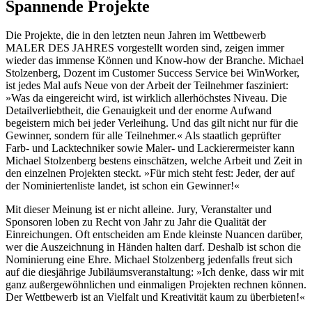
Spannende Projekte
Die Projekte, die in den letzten neun Jahren im Wettbewerb
MALER DES JAHRES vorgestellt worden sind, zeigen immer
wieder das immense Können und Know-how der Branche. Michael
Stolzenberg, Dozent im Customer Success Service bei WinWorker,
ist jedes Mal aufs Neue von der Arbeit der Teilnehmer fasziniert:
»Was da eingereicht wird, ist wirklich allerhöchstes Niveau. Die
Detailverliebtheit, die Genauigkeit und der enorme Aufwand
begeistern mich bei jeder Verleihung. Und das gilt nicht nur für die
Gewinner, sondern für alle Teilnehmer.« Als staatlich geprüfter
Farb- und Lacktechniker sowie Maler- und Lackierermeister kann
Michael Stolzenberg bestens einschätzen, welche Arbeit und Zeit in
den einzelnen Projekten steckt. »Für mich steht fest: Jeder, der auf
der Nominiertenliste landet, ist schon ein Gewinner!«
Mit dieser Meinung ist er nicht alleine. Jury, Veranstalter und
Sponsoren loben zu Recht von Jahr zu Jahr die Qualität der
Einreichungen. Oft entscheiden am Ende kleinste Nuancen darüber,
wer die Auszeichnung in Händen halten darf. Deshalb ist schon die
Nominierung eine Ehre. Michael Stolzenberg jedenfalls freut sich
auf die diesjährige Jubiläumsveranstaltung: »Ich denke, dass wir mit
ganz außergewöhnlichen und einmaligen Projekten rechnen können.
Der Wettbewerb ist an Vielfalt und Kreativität kaum zu überbieten!«