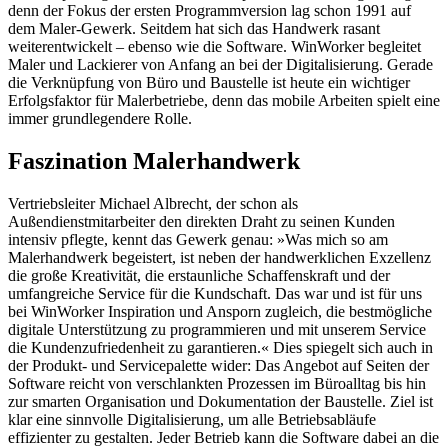
denn der Fokus der ersten Programmversion lag schon 1991 auf
dem Maler-Gewerk. Seitdem hat sich das Handwerk rasant
weiterentwickelt – ebenso wie die Software. WinWorker begleitet
Maler und Lackierer von Anfang an bei der Digitalisierung. Gerade
die Verknüpfung von Büro und Baustelle ist heute ein wichtiger
Erfolgsfaktor für Malerbetriebe, denn das mobile Arbeiten spielt eine
immer grundlegendere Rolle.
Faszination Malerhandwerk
Vertriebsleiter Michael Albrecht, der schon als
Außendienstmitarbeiter den direkten Draht zu seinen Kunden
intensiv pflegte, kennt das Gewerk genau: »Was mich so am
Malerhandwerk begeistert, ist neben der handwerklichen Exzellenz
die große Kreativität, die erstaunliche Schaffenskraft und der
umfangreiche Service für die Kundschaft. Das war und ist für uns
bei WinWorker Inspiration und Ansporn zugleich, die bestmögliche
digitale Unterstützung zu programmieren und mit unserem Service
die Kundenzufriedenheit zu garantieren.« Dies spiegelt sich auch in
der Produkt- und Servicepalette wider: Das Angebot auf Seiten der
Software reicht von verschlankten Prozessen im Büroalltag bis hin
zur smarten Organisation und Dokumentation der Baustelle. Ziel ist
klar eine sinnvolle Digitalisierung, um alle Betriebsabläufe
effizienter zu gestalten. Jeder Betrieb kann die Software dabei an die