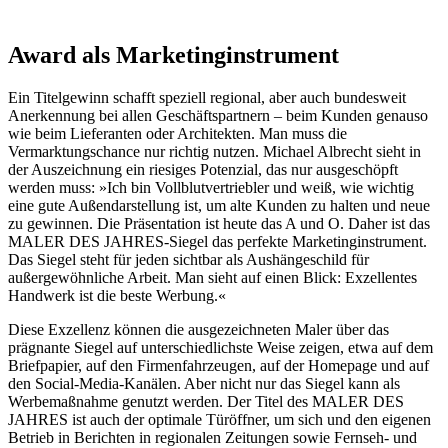
Award als Marketinginstrument
Ein Titelgewinn schafft speziell regional, aber auch bundesweit
Anerkennung bei allen Geschäftspartnern – beim Kunden genauso
wie beim Lieferanten oder Architekten. Man muss die
Vermarktungschance nur richtig nutzen. Michael Albrecht sieht in
der Auszeichnung ein riesiges Potenzial, das nur ausgeschöpft
werden muss: »Ich bin Vollblutvertriebler und weiß, wie wichtig
eine gute Außendarstellung ist, um alte Kunden zu halten und neue
zu gewinnen. Die Präsentation ist heute das A und O. Daher ist das
MALER DES JAHRES-Siegel das perfekte Marketinginstrument.
Das Siegel steht für jeden sichtbar als Aushängeschild für
außergewöhnliche Arbeit. Man sieht auf einen Blick: Exzellentes
Handwerk ist die beste Werbung.«
Diese Exzellenz können die ausgezeichneten Maler über das
prägnante Siegel auf unterschiedlichste Weise zeigen, etwa auf dem
Briefpapier, auf den Firmenfahrzeugen, auf der Homepage und auf
den Social-Media-Kanälen. Aber nicht nur das Siegel kann als
Werbemaßnahme genutzt werden. Der Titel des MALER DES
JAHRES ist auch der optimale Türöffner, um sich und den eigenen
Betrieb in Berichten in regionalen Zeitungen sowie Fernseh- und