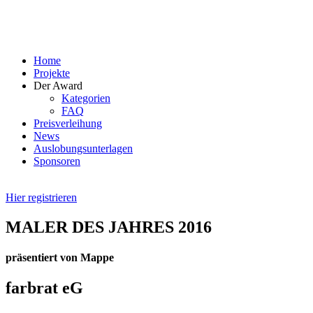
Skip
to
content
Home
Projekte
Der Award
Kategorien
FAQ
Preisverleihung
News
Auslobungsunterlagen
Sponsoren
Hier registrieren
MALER DES JAHRES 2016
präsentiert von Mappe
farbrat eG