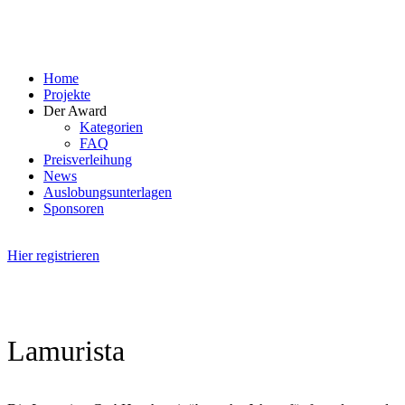
Skip
to
content
Home
Projekte
Der Award
Kategorien
FAQ
Preisverleihung
News
Auslobungsunterlagen
Sponsoren
Hier registrieren
Lamurista