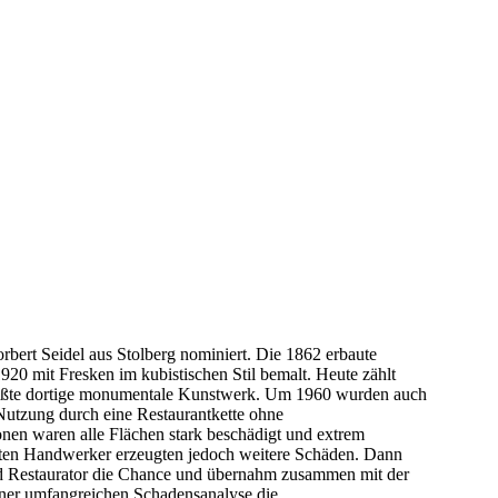
bert Seidel aus Stolberg nominiert. Die 1862 erbaute
0 mit Fresken im kubistischen Stil bemalt. Heute zählt
größte dortige monumentale Kunstwerk. Um 1960 wurden auch
Nutzung durch eine Restaurantkette ohne
onen waren alle Flächen stark beschädigt und extrem
agten Handwerker erzeugten jedoch weitere Schäden. Dann
und Restaurator die Chance und übernahm zusammen mit der
ner umfangreichen Schadensanalyse die