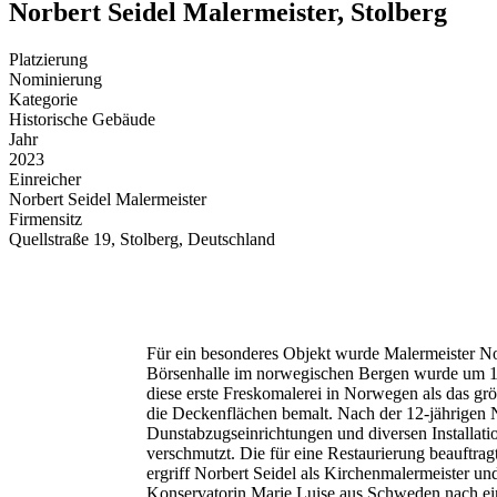
Norbert Seidel Malermeister, Stolberg
Platzierung
Nominierung
Kategorie
Historische Gebäude
Jahr
2023
Einreicher
Norbert Seidel Malermeister
Firmensitz
Quellstraße 19, Stolberg, Deutschland
Für ein besonderes Objekt wurde Malermeister Nor
Börsenhalle im norwegischen Bergen wurde um 192
diese erste Freskomalerei in Norwegen als das 
die Deckenflächen bemalt. Nach der 12-jährigen 
Dunstabzugseinrichtungen und diversen Installati
verschmutzt. Die für eine Restaurierung beauftr
ergriff Norbert Seidel als Kirchenmalermeister 
Konservatorin Marie Luise aus Schweden nach ei