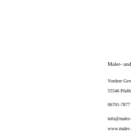
Maler- und
Vordere Gew
55546 Pfaf
06701-7877
info@maler-
www.maler-t