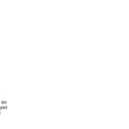
 der
piel
i