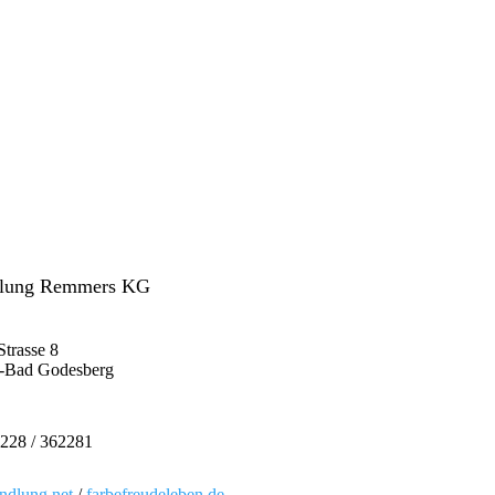
ung Remmers KG
trasse 8
-Bad Godesberg
 228 / 362281
dlung.net
/
farbefreudeleben.de