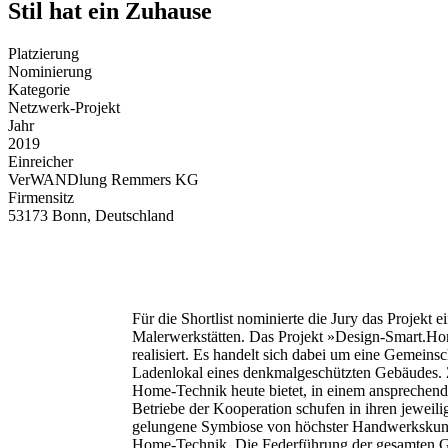
Stil hat ein Zuhause
Platzierung
Nominierung
Kategorie
Netzwerk-Projekt
Jahr
2019
Einreicher
VerWANDlung Remmers KG
Firmensitz
53173 Bonn, Deutschland
Für die Shortlist nominierte die Jury das Proje
Malerwerkstätten. Das Projekt »Design-Smart.Ho
realisiert. Es handelt sich dabei um eine Gemeins
Ladenlokal eines denkmalgeschützten Gebäudes. Zi
Home-Technik heute bietet, in einem ansprechend
Betriebe der Kooperation schufen in ihren jeweil
gelungene Symbiose von höchster Handwerkskuns
Home-Technik. Die Federführung der gesamten G