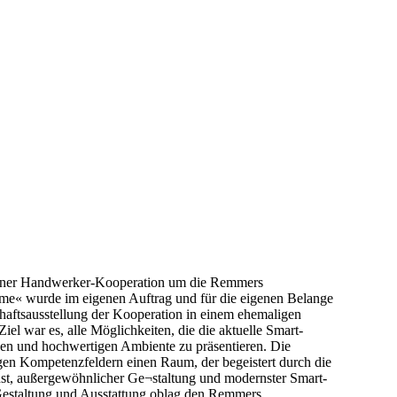
kt einer Handwerker-Kooperation um die Remmers
me« wurde im eigenen Auftrag und für die eigenen Belange
chaftsausstellung der Kooperation in einem ehemaligen
el war es, alle Möglichkeiten, die die aktuelle Smart-
en und hochwertigen Ambiente zu präsentieren. Die
igen Kompetenzfeldern einen Raum, der begeistert durch die
t, außergewöhnlicher Ge¬staltung und modernster Smart-
estaltung und Ausstattung oblag den Remmers