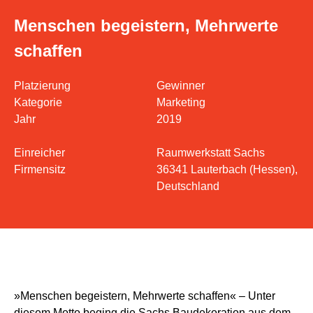
Menschen begeistern, Mehrwerte
schaffen
Platzierung
Gewinner
Kategorie
Marketing
Jahr
2019
Einreicher
Raumwerkstatt Sachs
Firmensitz
36341 Lauterbach (Hessen),
Deutschland
»Menschen begeistern, Mehrwerte schaffen« – Unter
diesem Motto beging die Sachs Baudekoration aus dem