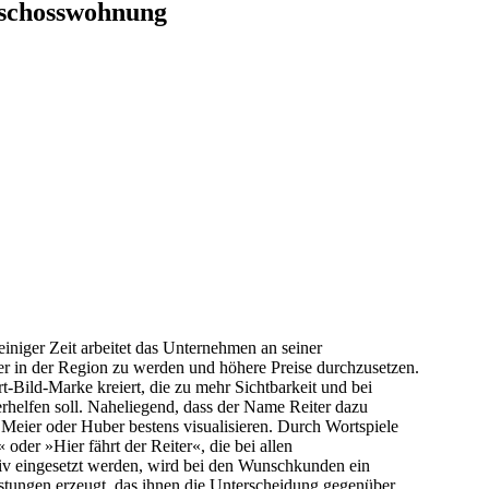
eschosswohnung
einiger Zeit arbeitet das Unternehmen an seiner
er in der Region zu werden und höhere Preise durchzusetzen.
-Bild-Marke kreiert, die zu mehr Sichtbarkeit und bei
rhelfen soll. Naheliegend, dass der Name Reiter dazu
s Meier oder Huber bestens visualisieren. Durch Wortspiele
 oder »Hier fährt der Reiter«, die bei allen
tiv eingesetzt werden, wird bei den Wunschkunden ein
stungen erzeugt, das ihnen die Unterscheidung gegenüber