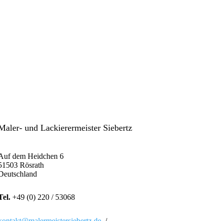
Maler- und Lackierermeister Siebertz
Auf dem Heidchen 6
51503 Rösrath
Deutschland
Tel.
+49 (0) 220 / 53068
kontakt@malermeistersiebertz.de
/