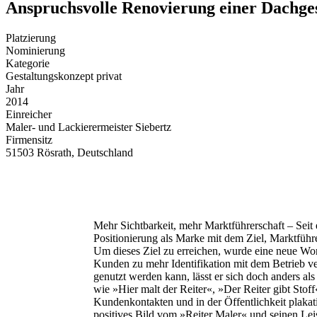
Anspruchsvolle Renovierung einer Dachg
Platzierung
Nominierung
Kategorie
Gestaltungskonzept privat
Jahr
2014
Einreicher
Maler- und Lackierermeister Siebertz
Firmensitz
51503 Rösrath, Deutschland
Mehr Sichtbarkeit, mehr Marktführerschaft ‒ Seit 
Positionierung als Marke mit dem Ziel, Marktführ
Um dieses Ziel zu erreichen, wurde eine neue Wort
Kunden zu mehr Identifikation mit dem Betrieb ve
genutzt werden kann, lässt er sich doch anders al
wie »Hier malt der Reiter«, »Der Reiter gibt Stoff«
Kundenkontakten und in der Öffentlichkeit plaka
positives Bild vom »Reiter Maler« und seinen Lei