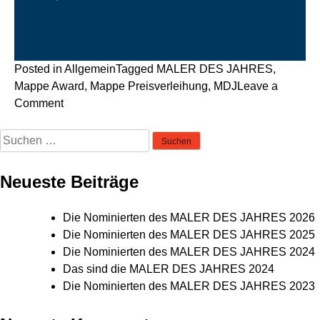
Posted in
Allgemein
Tagged
MALER DES JAHRES
,
Mappe Award
,
Mappe Preisverleihung
,
MDJ
Leave a
on
Comment
Große
Suchen
Momente
nach:
beim
MALER
Neueste Beiträge
DES
JAHRES
Die Nominierten des MALER DES JAHRES 2026
2018
Die Nominierten des MALER DES JAHRES 2025
Die Nominierten des MALER DES JAHRES 2024
Das sind die MALER DES JAHRES 2024
Die Nominierten des MALER DES JAHRES 2023