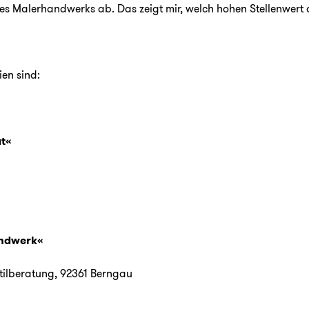
 des Malerhandwerks ab. Das zeigt mir, welch hohen Stellenwert
en sind:
t«
andwerk«
tilberatung
, 92361 Berngau