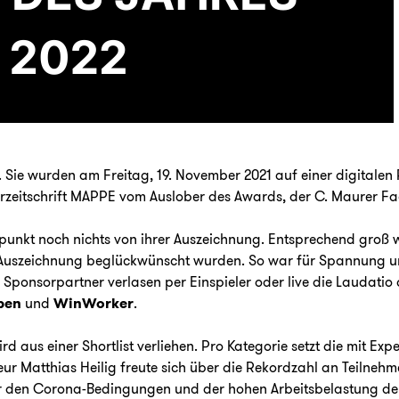
Sie wurden am Freitag, 19. November 2021 auf einer digitalen P
erzeitschrift MAPPE vom Auslober des Awards, der C. Maurer Fa
punkt noch nichts von ihrer Auszeichnung. Entsprechend groß w
 Auszeichnung beglückwünscht wurden. So war für Spannung un
e Sponsorpartner verlasen per Einspieler oder live die Laudat
ben
und
WinWorker
.
aus einer Shortlist verliehen. Pro Kategorie setzt die mit Ex
eur Matthias Heilig freute sich über die Rekordzahl an Teilneh
er den Corona-Bedingungen und der hohen Arbeitsbelastung der