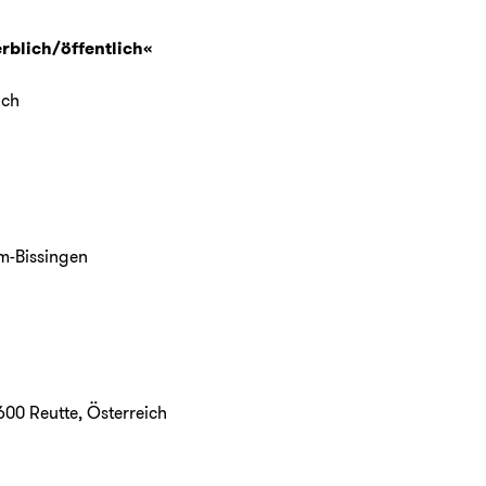
rblich/öffentlich«
ach
im-Bissingen
600 Reutte, Österreich