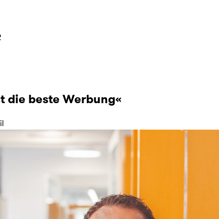
2
st die beste Werbung«
il