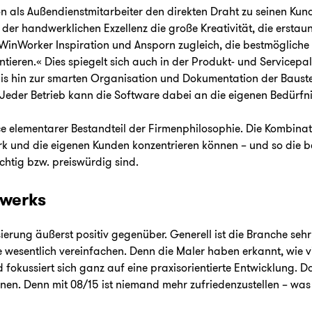
chon als Außendienstmitarbeiter den direkten Draht zu seinen Ku
der handwerklichen Exzellenz die große Kreativität, die erstau
 WinWorker Inspiration und Ansporn zugleich, die bestmöglich
tieren.« Dies spiegelt sich auch in der Produkt- und Servicepa
s hin zur smarten Organisation und Dokumentation der Baustelle. 
n. Jeder Betrieb kann die Software dabei an die eigenen Bedürfn
ce elementarer Bestandteil der Firmenphilosophie. Die Kombin
erk und die eigenen Kunden konzentrieren können – und so die 
ächtig bzw. preiswürdig sind.
dwerks
sierung äußerst positiv gegenüber. Generell ist die Branche seh
 wesentlich vereinfachen. Denn die Maler haben erkannt, wie vie
 fokussiert sich ganz auf eine praxisorientierte Entwicklung. 
önnen. Denn mit 08/15 ist niemand mehr zufriedenzustellen – 