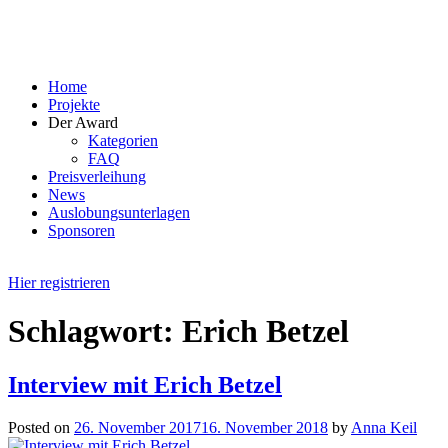
Skip
to
content
Home
Projekte
Der Award
Kategorien
FAQ
Preisverleihung
News
Auslobungsunterlagen
Sponsoren
Hier registrieren
Schlagwort:
Erich Betzel
Interview mit Erich Betzel
Posted on
26. November 2017
16. November 2018
by
Anna Keil