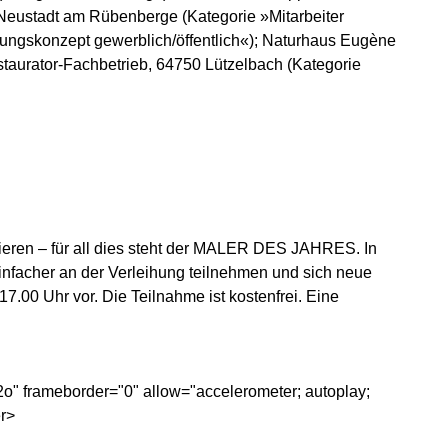
eustadt am Rübenberge (Kategorie »Mitarbeiter
ngskonzept gewerblich/öffentlich«); Naturhaus Eugène
taurator-Fachbetrieb, 64750 Lützelbach (Kategorie
ieren – für all dies steht der MALER DES JAHRES. In
infacher an der Verleihung teilnehmen und sich neue
7.00 Uhr vor. Die Teilnahme ist kostenfrei. Eine
" frameborder="0" allow="accelerometer; autoplay;
er>