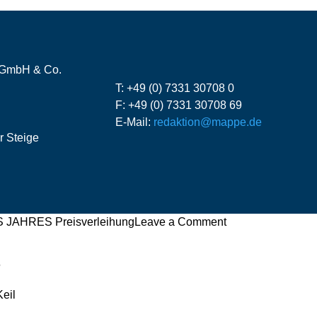
 GmbH & Co.
T: +49 (0) 7331 30708 0
F: +49 (0) 7331 30708 69
E-Mail:
redaktion@mappe.de
r Steige
on
JAHRES Preisverleihung
Leave a Comment
Die
Preisverleihung
z
zum
MALER
eil
DES