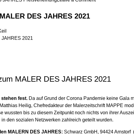
Die
Preisverleihung
m MALER DES JAHRES 2021
zum
MALER
eil
DES
JAHRES
2022
ng zum MALER DES JAHRES 2021
tehen fest.
Da auf Grund der Corona Pandemie keine Gala mög
. Matthias Heilig, Chefredakteur der Malerzeitschrift MAPPE mod
se wussten bis zu diesem Zeitpunkt noch nichts von ihrer Ausz
in den sozialen Netzwerken zahlreich geteilt wurden.
h allen MALERN DES JAHRES:
Schwarz GmbH, 94424 Arnstorf (