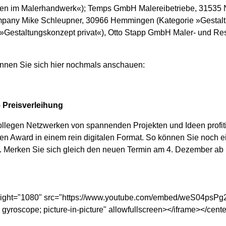
nen im Malerhandwerk«); Temps GmbH Malereibetriebe, 31535 N
mpany Mike Schleupner, 30966 Hemmingen (Kategorie »Gestaltu
 »Gestaltungskonzept privat«), Otto Stapp GmbH Maler- und Res
önnen Sie sich hier nochmals anschauen:
– Preisverleihung
ollegen Netzwerken von spannenden Projekten und Ideen profit
en Award in einem rein digitalen Format. So können Sie noch e
en. Merken Sie sich gleich den neuen Termin am 4. Dezember ab 1
eight="1080" src="https://www.youtube.com/embed/weS04psPg2o
 gyroscope; picture-in-picture" allowfullscreen></iframe></cent