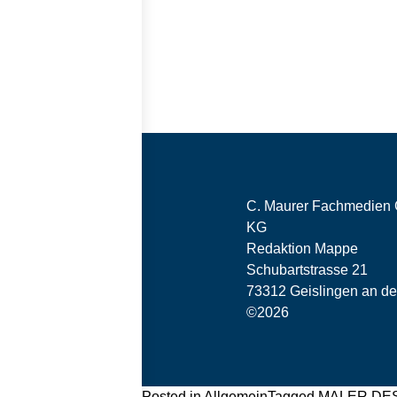
C. Maurer Fachmedien
KG
Redaktion Mappe
Schubartstrasse 21
73312 Geislingen an de
©2026
Posted in
Allgemein
Tagged
MALER DES 