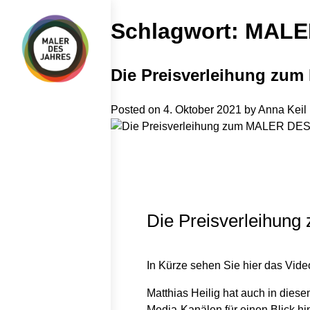
Skip
to
Schlagwort:
MALER
content
Die Preisverleihung zu
Posted on
4. Oktober 2021
by
Anna Keil
Die Preisverleihu
In Kürze sehen Sie hier das V
Matthias Heilig hat auch in die
Media-Kanälen für einen Blick hin